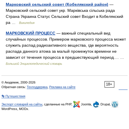
Марковский сельский совет (Кобелякский район)
—
Марковский сельский совет укр. Марківська сільська рада
Страна Украина Статус Сельский совет Входит в Кобелякский
ра …
Википедия
МАРКОВСКИЙ ПРОЦЕСС
— важный специальный вид
случайных процессов. Примером марковского процесса может
служить распад радиоактивного вещества, где вероятность
распада данного атома за малый промежуток времени не
зависит от течения процесса в предшествующий период.… …
Большой Энциклопедический словарь
© Академик, 2000-2026
18+
Обратная связь:
Техподдержка
,
Реклама на сайте
👣 Путешествия
Экспорт словарей на сайты
, сделанные на PHP,
Joomla,
Drupal,
WordPress, MODx.